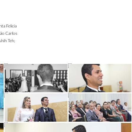
nta Felicia
São Carlos
shih Teh;