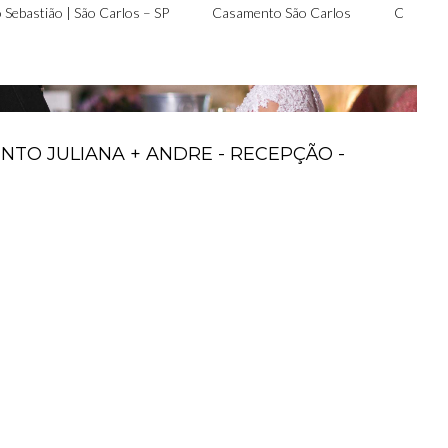
 Sebastião | São Carlos – SP
Casamento São Carlos
Casamen
TO JULIANA + ANDRE - RECEPÇÃO -